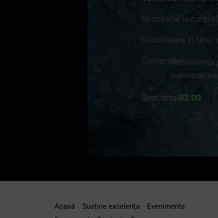
Rezultatul la contro
Stabilitatea în timp 
Comentarii
Restaurarea 
inainte de in
Scor total
82.00
Acasă
Susține excelența
Evenimente