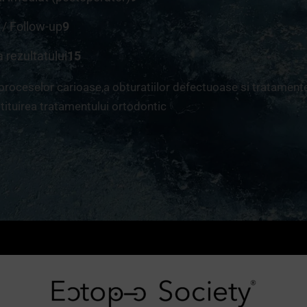
l / Follow-up
9
a rezultatului
15
proceselor carioase,a obturatiilor defectuoase si tratament
stituirea tratamentului ortodontic