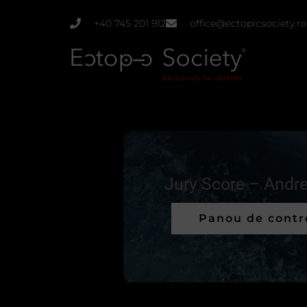
Skip
+40 745 201 912
office@ectopicsociety.ro
to
content
Jury Score – Andre
Panou de contr