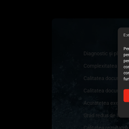
Pen
Diagnostic și plan 
pen
pe
Complexitatea cazu
co
co
Calitatea documenta
fun
Calitatea documentaț
Acuratețea execuției
Grad redus de invaz
Calitatea rezultatul