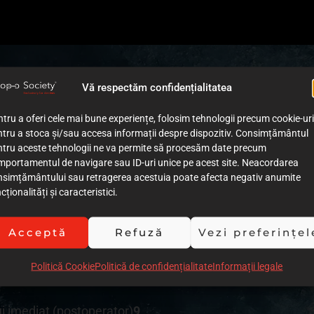
Vă respectăm confidențialitatea
tru a oferi cele mai bune experiențe, folosim tehnologii precum cookie-uri
de tratament
7
tru a stoca și/sau accesa informații despre dispozitiv. Consimțământul
ntru aceste tehnologii ne va permite să procesăm date precum
lui
8
mportamentul de navigare sau ID-uri unice pe acest site. Neacordarea
nsimțământului sau retragerea acestuia poate afecta negativ anumite
ției cazului (imagini)
9
cționalități și caracteristici.
iei cazului (text)
9
Acceptă
Refuză
Vezi preferințel
 procedurilor clinice
8
Politică Cookie
Politică de confidențialitate
Informații legale
ivitate
8
ui imediat (postoperator)
9