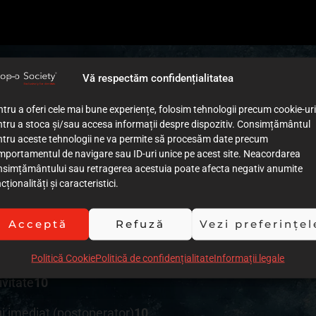
Vă respectăm confidențialitatea
tru a oferi cele mai bune experiențe, folosim tehnologii precum cookie-uri
tru a stoca și/sau accesa informații despre dispozitiv. Consimțământul
de tratament
10
ntru aceste tehnologii ne va permite să procesăm date precum
mportamentul de navigare sau ID-uri unice pe acest site. Neacordarea
lui
8
nsimțământului sau retragerea acestuia poate afecta negativ anumite
cționalități și caracteristici.
ției cazului (imagini)
10
iei cazului (text)
9
Acceptă
Refuză
Vezi preferințel
 procedurilor clinice
9
Politică Cookie
Politică de confidențialitate
Informații legale
ivitate
10
ui imediat (postoperator)
10