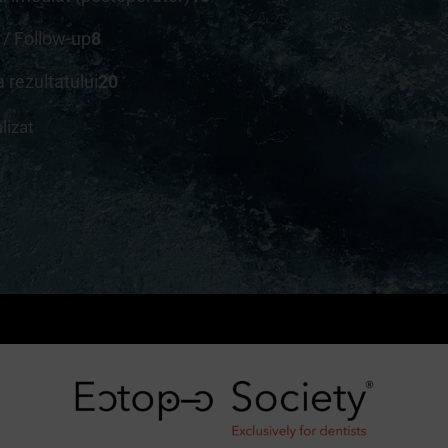
l / Follow-up
8
a rezultatului
20
lizat