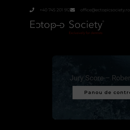
Skip
+40 745 201 912
office@ectopicsociety.ro
to
content
Jury Score – Rober
Panou de contr