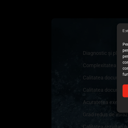
Pen
pen
Diagnostic și plan 
pe
co
Complexitatea cazu
co
fun
Calitatea documenta
Calitatea documentaț
Acuratețea execuției
Grad redus de invaz
Calitatea rezultatul