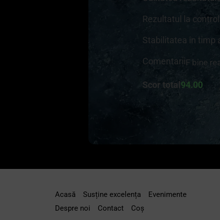
Rezultatul la contro
Stabilitatea în timp 
Comentarii
F bine rea
Scor total
94.00
Acasă
Susține excelența
Evenimente
Despre noi
Contact
Coș