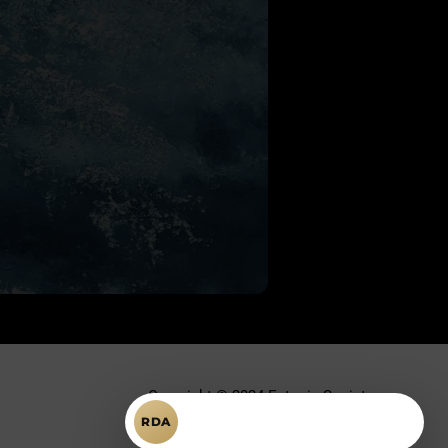
Copyright © 2024 Ectopic Society.
Întrebări despre RDA?
RDA
Toate drepturile rezervate.