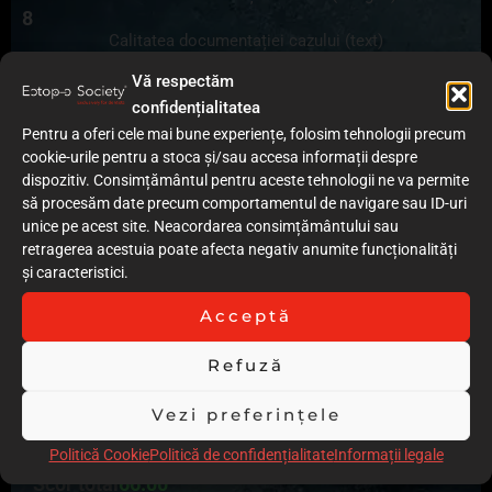
8
Calitatea documentației cazului (text)
5
Vă respectăm
Acuratețea execuției procedurilor clinice
confidențialitatea
9
Grad redus de invazivitate
Pentru a oferi cele mai bune experiențe, folosim tehnologii precum
10
cookie-urile pentru a stoca și/sau accesa informații despre
Calitatea rezultatului imediat (postoperator)
dispozitiv. Consimțământul pentru aceste tehnologii ne va permite
8
să procesăm date precum comportamentul de navigare sau ID-uri
Rezultatul la control / Follow-up
unice pe acest site. Neacordarea consimțământului sau
4
retragerea acestuia poate afecta negativ anumite funcționalități
Stabilitatea în timp a rezultatului
și caracteristici.
4
Acceptă
Comentarii
Din pacate,din prezentare nu am observat nici o idee de
Refuză
follow-up,nici din text si nici din imagini.Imaginile ar trebui
insotite de text explicativ.Realizare clinica deosebita dar
Vezi preferințele
depunctarea a aparut la follow-up.Ce s-a intamplat cu CP
intre 1.3 si 4.3?
Politică Cookie
Politică de confidențialitate
Informații legale
Scor total
66.00