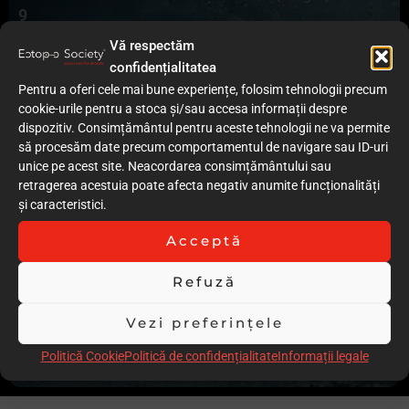
9
Calitatea documentației cazului (text)
Vă respectăm
9
confidențialitatea
Acuratețea execuției procedurilor clinice
Pentru a oferi cele mai bune experiențe, folosim tehnologii precum
7
cookie-urile pentru a stoca și/sau accesa informații despre
Grad redus de invazivitate
dispozitiv. Consimțământul pentru aceste tehnologii ne va permite
6
să procesăm date precum comportamentul de navigare sau ID-uri
Calitatea rezultatului imediat (postoperator)
unice pe acest site. Neacordarea consimțământului sau
9
retragerea acestuia poate afecta negativ anumite funcționalități
Rezultatul la control / Follow-up
și caracteristici.
8
Stabilitatea în timp a rezultatului
Acceptă
14
Comentarii
Refuză
Leziuni de fluoroza.La 15 ani se recomanda o baza de CIS
modificat si ulterior compozit.Smaltul este inca imatur iar
Vezi preferințele
calitatea adeziunii la follow-up de 1 an pare remarcabila
Politică Cookie
Politică de confidențialitate
Informații legale
Scor total
76.00