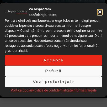
9
Calitatea documentației cazului (text)
Vă respectăm
8
confidențialitatea
Acuratețea execuției procedurilor clinice
Pentru a oferi cele mai bune experiențe, folosim tehnologii precum
8
cookie-urile pentru a stoca și/sau accesa informații despre
Grad redus de invazivitate
dispozitiv. Consimțământul pentru aceste tehnologii ne va permite
7
să procesăm date precum comportamentul de navigare sau ID-uri
Calitatea rezultatului imediat (postoperator)
unice pe acest site. Neacordarea consimțământului sau
8
retragerea acestuia poate afecta negativ anumite funcționalități
Rezultatul la control / Follow-up
și caracteristici.
8
Stabilitatea în timp a rezultatului
Acceptă
14
Comentarii
Refuză
Cateodata mock-upul este mai reusit decat restaurarile
definitive
Vezi preferințele
Scor total
79.00
Politică Cookie
Politică de confidențialitate
Informații legale