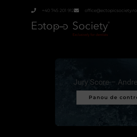
Skip
+40 745 201 912
office@ectopicsociety.ro
to
content
Jury Score – Andre
Panou de contr