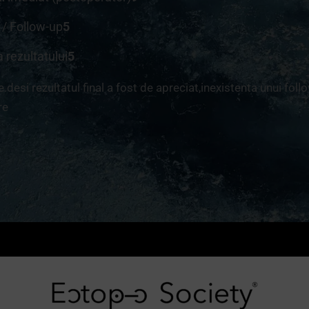
l / Follow-up
5
a rezultatului
5
.desi rezultatul final a fost de apreciat,inexistenta unui foll
re