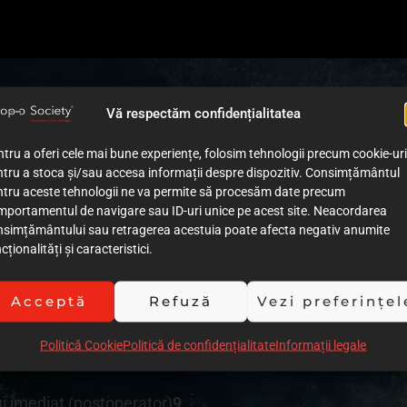
Vă respectăm confidențialitatea
tru a oferi cele mai bune experiențe, folosim tehnologii precum cookie-uri
de tratament
8
tru a stoca și/sau accesa informații despre dispozitiv. Consimțământul
ntru aceste tehnologii ne va permite să procesăm date precum
lui
9
mportamentul de navigare sau ID-uri unice pe acest site. Neacordarea
nsimțământului sau retragerea acestuia poate afecta negativ anumite
ției cazului (imagini)
8
cționalități și caracteristici.
iei cazului (text)
8
Acceptă
Refuză
Vezi preferințel
 procedurilor clinice
8
Politică Cookie
Politică de confidențialitate
Informații legale
ivitate
6
ui imediat (postoperator)
9