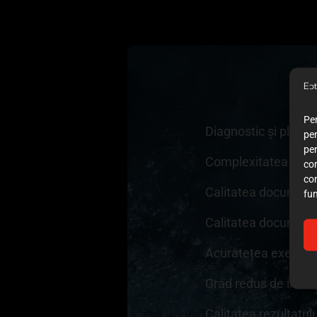
Pen
Diagnostic și plan 
pen
pe
Complexitatea cazu
co
co
Calitatea documenta
fun
Calitatea documentaț
Acuratețea execuției
Grad redus de invaz
Calitatea rezultatul