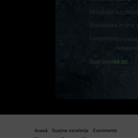
Rezultatul la contro
Stabilitatea în timp 
Comentarii
Din pacate
depuncta
Scor total
66.00
Acasă
Susține excelența
Evenimente