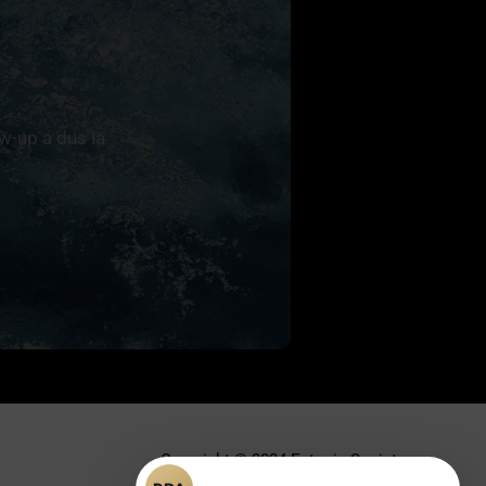
ow-up a dus la
Copyright © 2024 Ectopic Society.