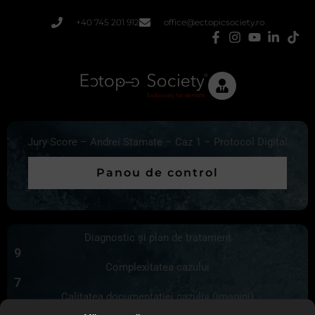
Skip
+40 745 201 912
office@ectopicsociety.ro
to
content
Jury Score – Andrei Stamate – Caz 1 – Protocol Digital
Panou de control
Diagnostic și plan de tratament
9
Complexitatea cazului
7
Calitatea documentației cazului (imagini)
9