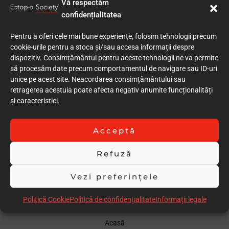
Vă respectăm
Calitatea documentației cazului (text)
confidențialitatea
9
Acuratețea execuției procedurilor clinice
Pentru a oferi cele mai bune experiențe, folosim tehnologii precum
9
cookie-urile pentru a stoca și/sau accesa informații despre
Grad redus de invazivitate
dispozitiv. Consimțământul pentru aceste tehnologii ne va permite
9
să procesăm date precum comportamentul de navigare sau ID-uri
Calitatea rezultatului imediat (postoperator)
unice pe acest site. Neacordarea consimțământului sau
8
retragerea acestuia poate afecta negativ anumite funcționalități
Rezultatul la control / Follow-up
și caracteristici.
8
Stabilitatea în timp a rezultatului
10
Acceptă
Comentarii
Nu exista o urmarire in timp a rezultatului obtinut.Ar fi
Refuză
preferabil sa existe o evidenta barem la 6 luni
Vezi preferințele
Scor total
78.00
Politică Cookie
Politică de confidențialitate
Informații legale
Acasă