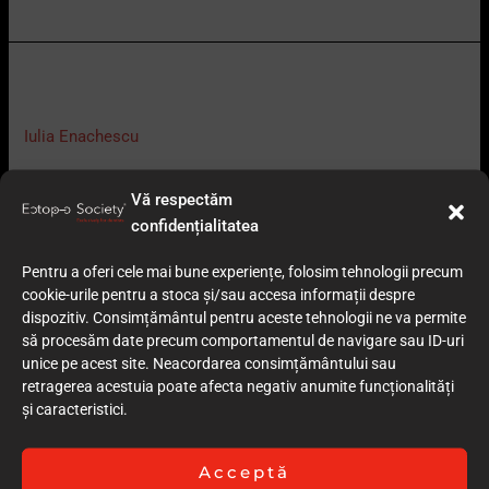
Caz 3 – Tratament Ortodontic
Caz
3
–
Iulia Enachescu
Tratament
Sorry, but you do not have permission to view this content.
Ortodontic
Vă respectăm
confidențialitatea
Read More »
Pentru a oferi cele mai bune experiențe, folosim tehnologii precum
cookie-urile pentru a stoca și/sau accesa informații despre
Caz 2 – Tratament Ortodontic
Caz
dispozitiv. Consimțământul pentru aceste tehnologii ne va permite
2
să procesăm date precum comportamentul de navigare sau ID-uri
unice pe acest site. Neacordarea consimțământului sau
–
Iulia Enachescu
retragerea acestuia poate afecta negativ anumite funcționalități
Tratament
și caracteristici.
Sorry, but you do not have permission to view this content.
Ortodontic
Read More »
Acceptă