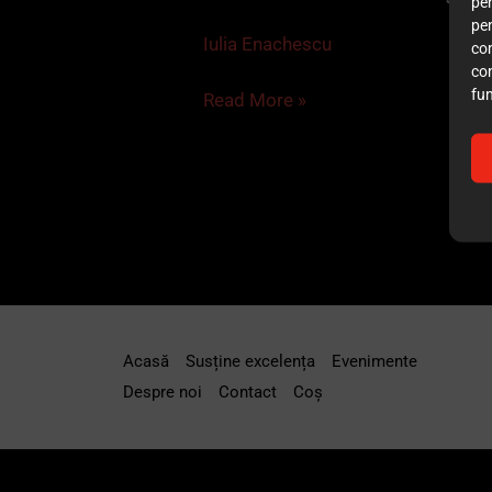
pen
Alexandru
pe
Gliga
Iulia Enachescu
co
co
fun
Read More »
Acasă
Susține excelența
Evenimente
Despre noi
Contact
Coș