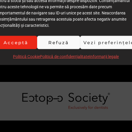
tru a stoca și/sau accesa informații despre dispozitiv. Consimțământul
ntru aceste tehnologii ne va permite să procesăm date precum
mportamentul de navigare sau ID-uri unice pe acest site. Neacordarea
nsimțământului sau retragerea acestuia poate afecta negativ anumite
cționalități și caracteristici.
Acceptă
Refuză
Vezi preferințel
Politică Cookie
Politică de confidențialitate
Informații legale