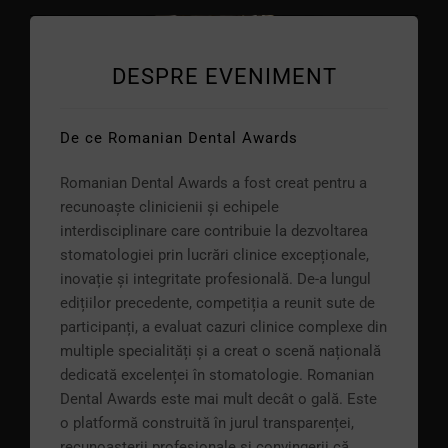
DESPRE EVENIMENT
De ce Romanian Dental Awards
Romanian Dental Awards a fost creat pentru a
recunoaște clinicienii și echipele
interdisciplinare care contribuie la dezvoltarea
stomatologiei prin lucrări clinice excepționale,
inovație și integritate profesională. De-a lungul
edițiilor precedente, competiția a reunit sute de
participanți, a evaluat cazuri clinice complexe din
multiple specialități și a creat o scenă națională
dedicată excelenței în stomatologie. Romanian
Dental Awards este mai mult decât o gală. Este
o platformă construită în jurul transparenței,
recunoașterii profesionale și convingerii că