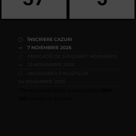
ÎNSCRIERE CAZURI
7 NOIEMBRIE 2026
PERIOADĂ DE JURIZARE
7 NOIEMBRIE
23 NOIEMBRIE 2026
ANUNȚAREA FINLIȘTILOR
24 NOIEMBRIE 2026
*The registration fee for a case includes
ONLY
ONE
invitation to the event.