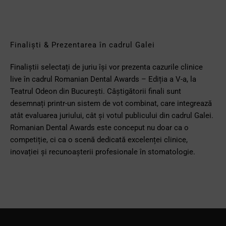
Finaliști & Prezentarea în cadrul Galei
Finaliștii selectați de juriu își vor prezenta cazurile clinice
live în cadrul Romanian Dental Awards – Ediția a V-a, la
Teatrul Odeon din București. Câștigătorii finali sunt
desemnați printr-un sistem de vot combinat, care integrează
atât evaluarea juriului, cât și votul publicului din cadrul Galei.
Romanian Dental Awards este conceput nu doar ca o
competiție, ci ca o scenă dedicată excelenței clinice,
inovației și recunoașterii profesionale în stomatologie.