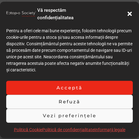
Vă respectăm
TRATAMENT PARODONTAL
confidențialitatea
Pentru a oferi cele mai bune experiențe, folosim tehnologii precum
cookie-urile pentru a stoca și/sau accesa informații despre
dispozitiv. Consimțământul pentru aceste tehnologii ne va permite
să procesăm date precum comportamentul de navigare sau ID-uri
RESTAURARE CORONARĂ
unice pe acest site. Neacordarea consimțământului sau
retragerea acestuia poate afecta negativ anumite funcționalități
și caracteristici.
RESTAURARE CORONARĂ EXTINSĂ
Acceptă
Refuză
Vezi preferințele
TRATAMENT PEDODONTIC
Politică Cookie
Politică de confidențialitate
Informații legale